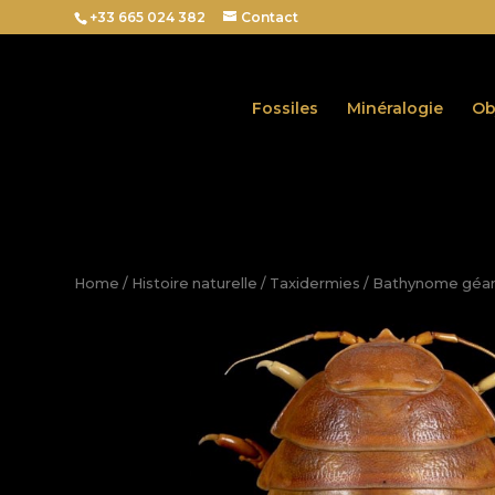
+33 665 024 382
Contact
Fossiles
Minéralogie
Ob
Home
/
Histoire naturelle
/
Taxidermies
/ Bathynome géan