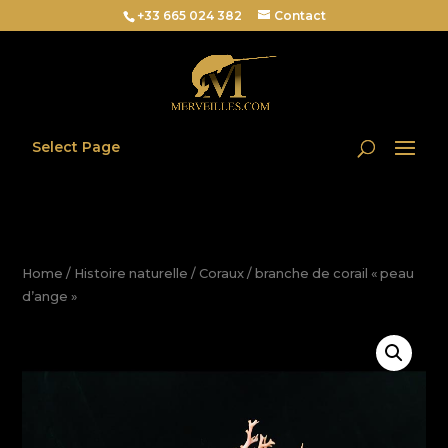
+33 665 024 382
Contact
Select Page
Home
/
Histoire naturelle
/
Coraux
/ branche de corail « peau
d’ange »