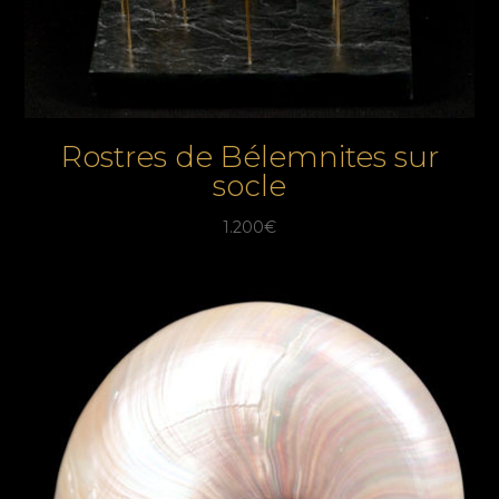
Rostres de Bélemnites sur
socle
1.200
€