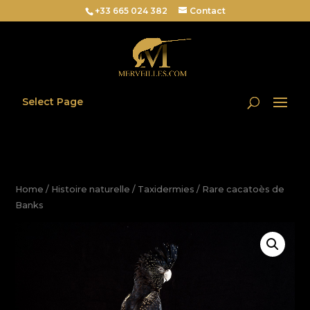
+33 665 024 382
Contact
Select Page
Home
/
Histoire naturelle
/
Taxidermies
/ Rare cacatoès de
Banks